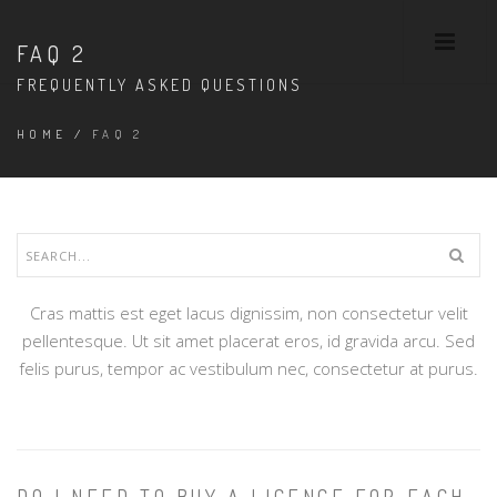
FAQ 2
FREQUENTLY ASKED QUESTIONS
HOME
/
FAQ 2
Cras mattis est eget lacus dignissim, non consectetur velit
pellentesque. Ut sit amet placerat eros, id gravida arcu. Sed
felis purus, tempor ac vestibulum nec, consectetur at purus.