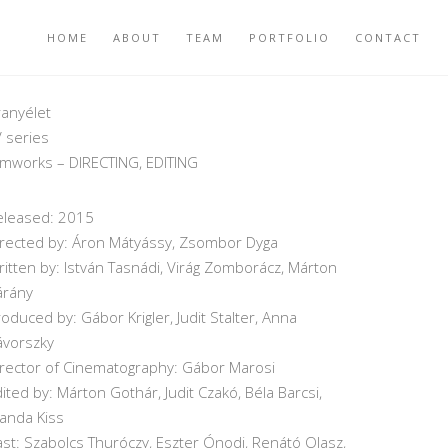
HOME
ABOUT
TEAM
PORTFOLIO
CONTACT
ranyélet
 series
ilmworks – DIRECTING, EDITING
eleased: 2015
irected by: Áron Mátyássy, Zsombor Dyga
itten by: István Tasnádi, Virág Zomborácz, Márton
árány
oduced by: Gábor Krigler, Judit Stalter, Anna
ávorszky
irector of Cinematography: Gábor Marosi
ited by: Márton Gothár, Judit Czakó, Béla Barcsi,
anda Kiss
st: Szabolcs Thuróczy, Eszter Ónodi, Renátó Olasz,