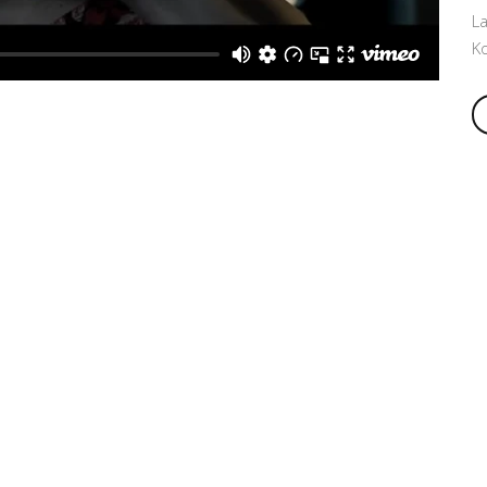
La
Ko