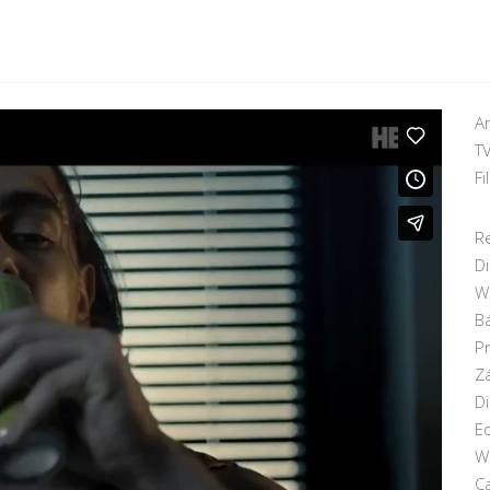
A
TV
F
R
D
Wr
B
Pr
Z
D
Ed
W
Ca