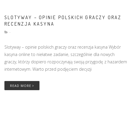
SLOTYWAY – OPINIE POLSKICH GRACZY ORAZ
RECENZJA KASYNA
-
Slotyway – opinie polskich graczy oraz recenzja kasyna Wybór
kasyna online to niełatwe zadanie, szczególnie dla nowych
graczy, którzy dopiero rozpoczynają swoją przygodę z hazardem
internetowym. Warto przed podjęciem decyzji
READ MORE