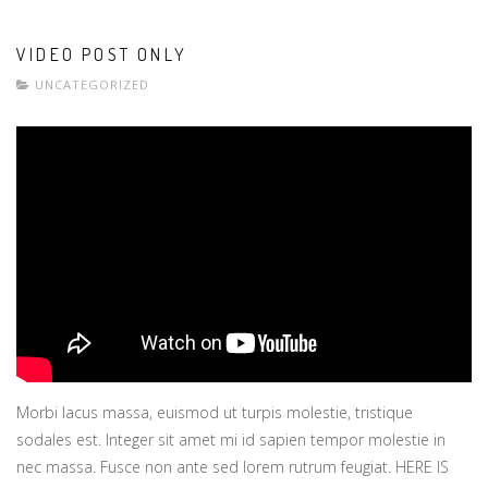
VIDEO POST ONLY
UNCATEGORIZED
Morbi lacus massa, euismod ut turpis molestie, tristique
sodales est. Integer sit amet mi id sapien tempor molestie in
nec massa. Fusce non ante sed lorem rutrum feugiat. HERE IS